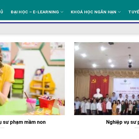
HỦ
ĐẠI HỌC – E-LEARNING
KHOÁ HỌC NGẮN HẠN
TUYỂ
vụ sư phạm mầm non
Nghiệp vụ sư