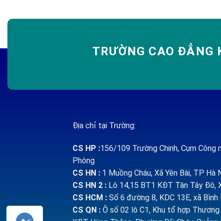
TRƯỜNG CAO ĐẲNG K
Địa chỉ tại Trường:
CS HP
:
156/109 Trường Chinh, Cụm Công n
Phòng
CS HN :
1
Muồng Cháu, Xã Yên Bài, TP Hà 
CS HN 2 :
Lô 14,15 BT1 KĐT Tân Tây Đô, X
CS HCM :
Số 6 đường 8, KDC 13E, xã Bìn
CS QN
:
Ô số 02 lô C1, Khu tổ hợp Thương m