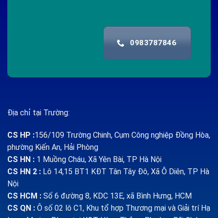
0983787846
Địa chỉ tại Trường:
CS HP
:
156/109 Trường Chinh, Cụm Công nghiệp Đồng Hòa,
phường Kiến An, Hải Phòng
CS HN :
1
Muồng Cháu, Xã Yên Bài, TP Hà Nội
CS HN 2 :
Lô 14,15 BT1 KĐT Tân Tây Đô, Xã Ô Diên, TP Hà
Nội
CS HCM :
Số 6 đường 8, KDC 13E, xã Bình Hưng, HCM
CS QN
:
Ô số 02 lô C1, Khu tổ hợp Thương mại và Giải trí Hạ