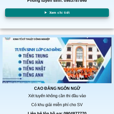
Phòng tuyển sinh: 0983787846
Xem chi tiết
CAO ĐẲNG NGÔN NGỮ
Xét tuyển không cần thi đầu vào
Có khu giải miễn phí cho SV
Liên hệ lộp hồ sơ: 0904877770