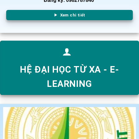
Đăng ký: 0982787840
Xem chi tiết
HỆ ĐẠI HỌC TỪ XA - E-
LEARNING