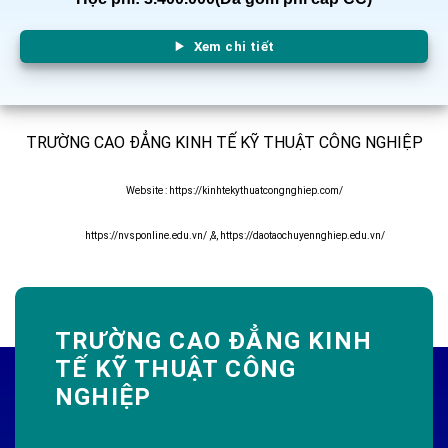
Xem chi tiết
TRƯỜNG CAO ĐẲNG KINH TẾ KỸ THUẬT CÔNG NGHIỆP
Website :
https://kinhtekythuatcongnghiep.com/
https://nvsponline.edu.vn/
,&,
https://daotaochuyennghiep.edu.vn/
TRƯỜNG CAO ĐẲNG KINH
TẾ KỸ THUẬT CÔNG
NGHIỆP