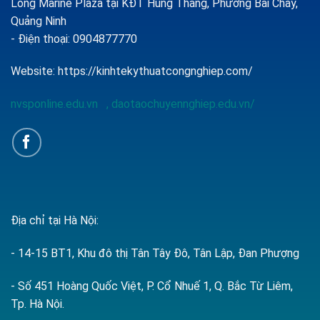
Long Marine Plaza tại KĐT Hùng Thắng, Phường Bãi Cháy,
Quảng Ninh
- Điện thoại: 0904877770
Website:
https://kinhtekythuatcongnghiep.com/
nvsponline.edu.vn
,
daotaochuyennghiep.edu.vn/
Địa chỉ tại Hà Nội:
- 14-15 BT1, Khu đô thị Tân Tây Đô, Tân Lập, Đan Phượng
- Số 451 Hoàng Quốc Việt, P. Cổ Nhuế 1, Q. Bắc Từ Liêm,
Tp. Hà Nội.