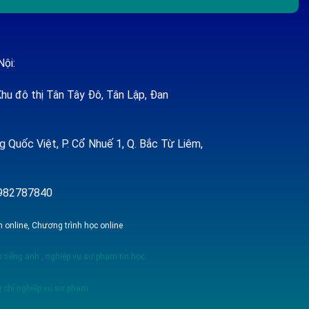
Nội:
hu đô thị Tân Tây Đô, Tân Lập, Đan
 Quốc Việt, P. Cổ Nhuế 1, Q. Bắc Từ Liêm,
 0982787840
 online, Chương trình học online
 tiếng anh
,
nghiệp vụ sư phạm tin học
 chỉ nghiệp vụ sư phạm