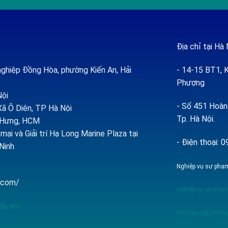
Địa chỉ tại Hà 
ghiệp Đồng Hòa, phường Kiến An, Hải
- 14-15 BT1, K
Phượng
Nội
- Số 451 Hoàng
ã Ô Diên, TP Hà Nội
Tp. Hà Nội.
h Hưng, HCM
ại và Giải trí Hạ Long Marine Plaza tại
- Điện thoại:
Ninh
Nghiệp vụ sư phạm
p.com/
nghiệp vụ sư phạm
du.vn/
Đào tạo cấp chứng