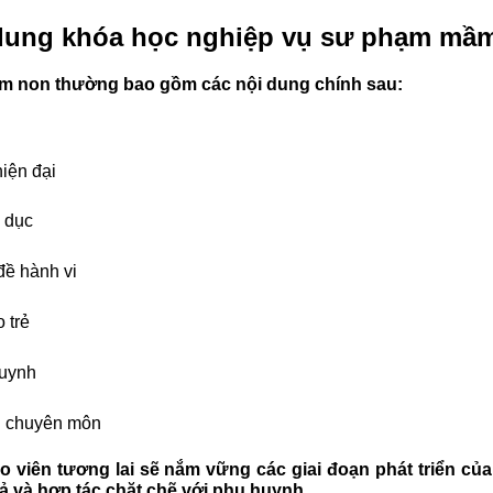
dung khóa học nghiệp vụ sư phạm mầ
 non thường bao gồm các nội dung chính sau:
ện đại
 dục
đề hành vi
 trẻ
huynh
n chuyên môn
ên tương lai sẽ nắm vững các giai đoạn phát triển của t
ả và hợp tác chặt chẽ với phụ huynh.