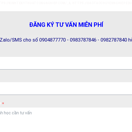
TPS://KINHTEKYTHUATCONGNGHIEP.COM/
,&,
HTTPS://DAOTAOCHUYENNGHIEP.EDU
ĐĂNG KÝ TƯ VẤN MIỄN PHÍ
/Zalo/SMS cho số 0904877770 - 0983787846 - 0982787840 hỗ
?
*