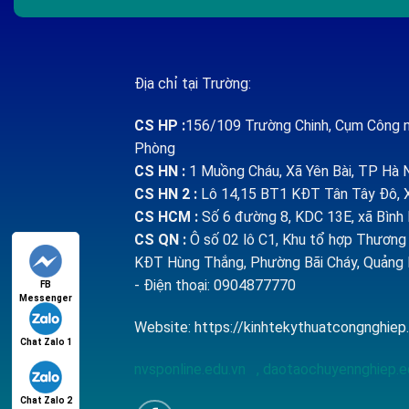
Địa chỉ tại Trường:
CS HP
:
156/109 Trường Chinh, Cụm Công n
Phòng
CS HN :
1
Muồng Cháu, Xã Yên Bài, TP Hà 
CS HN 2 :
Lô 14,15 BT1 KĐT Tân Tây Đô, X
CS HCM :
Số 6 đường 8, KDC 13E, xã Bìn
CS QN
:
Ô số 02 lô C1, Khu tổ hợp Thương m
KĐT Hùng Thắng, Phường Bãi Cháy, Quảng 
- Điện thoại: 0904877770
FB
Messenger
Website:
https://kinhtekythuatcongnghie
Chat Zalo 1
nvsponline.edu.vn
,
daotaochuyennghiep.e
Chat Zalo 2