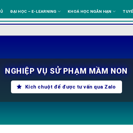
HỦ
ĐẠI HỌC – E-LEARNING
KHOÁ HỌC NGẮN HẠN
TUYỂ
NGHIỆP VỤ SỬ PHẠM MẦM NON
Kích chuột để được tư vấn qua Zalo