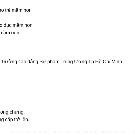
o trẻ mầm non
áo dục mầm non
ẻ mầm non
Trường cao đẳng Sư phạm Trung Ương Tp.Hồ Chí Minh
công chứng.
g cấp trở lên.
SITE :
HTTPS://NVSPONLINE.EDU.VN/
,
HTTPS://KINHTEKYTHUATCONGNGHIEP.