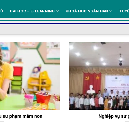
HỦ
ĐẠI HỌC – E-LEARNING
KHOÁ HỌC NGẮN HẠN
TUYỂ
vụ sư phạm mầm non
Nghiệp vụ sư