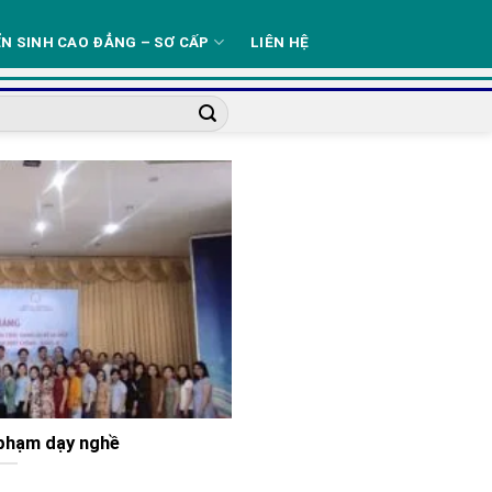
N SINH CAO ĐẲNG – SƠ CẤP
LIÊN HỆ
 phạm dạy nghề