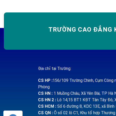
TRƯỜNG CAO ĐẲNG K
Địa chỉ tại Trường:
CS HP
:
156/109 Trường Chinh, Cụm Công n
Phòng
CS HN :
1
Muồng Cháu, Xã Yên Bài, TP Hà 
CS HN 2 :
Lô 14,15 BT1 KĐT Tân Tây Đô, X
CS HCM :
Số 6 đường 8, KDC 13E, xã Bìn
CS QN
:
Ô số 02 lô C1, Khu tổ hợp Thương m