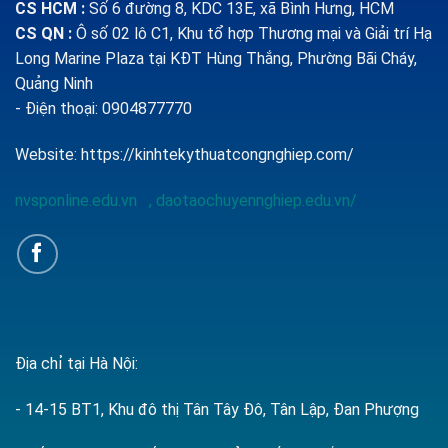
CS HCM :
Số 6 đường 8, KDC 13E, xã Bình Hưng, HCM
CS QN
:
Ô số 02 lô C1, Khu tổ hợp Thương mại và Giải trí Hạ
Long Marine Plaza tại KĐT Hùng Thắng, Phường Bãi Cháy,
Quảng Ninh
- Điện thoại: 0904877770
Website:
https://kinhtekythuatcongnghiep.com/
nvsponline.edu.vn
,
daotaochuyennghiep.edu.vn/
Địa chỉ tại Hà Nội:
- 14-15 BT1, Khu đô thị Tân Tây Đô, Tân Lập, Đan Phượng