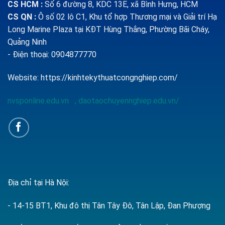
CS HCM :
Số 6 đường 8, KDC 13E, xã Bình Hưng, HCM
CS QN
:
Ô số 02 lô C1, Khu tổ hợp Thương mại và Giải trí Hạ
Long Marine Plaza tại KĐT Hùng Thắng, Phường Bãi Cháy,
Quảng Ninh
- Điện thoại: 0904877770
Website:
https://kinhtekythuatcongnghiep.com/
nvsponline.edu.vn
,
daotaochuyennghiep.edu.vn/
Địa chỉ tại Hà Nội:
- 14-15 BT1, Khu đô thị Tân Tây Đô, Tân Lập, Đan Phượng