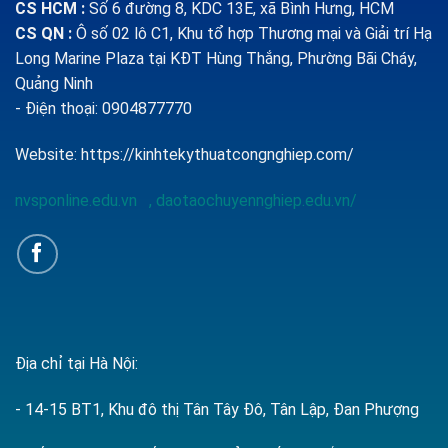
CS HCM :
Số 6 đường 8, KDC 13E, xã Bình Hưng, HCM
CS QN
:
Ô số 02 lô C1, Khu tổ hợp Thương mại và Giải trí Hạ
Long Marine Plaza tại KĐT Hùng Thắng, Phường Bãi Cháy,
Quảng Ninh
- Điện thoại: 0904877770
Website:
https://kinhtekythuatcongnghiep.com/
nvsponline.edu.vn
,
daotaochuyennghiep.edu.vn/
Địa chỉ tại Hà Nội:
- 14-15 BT1, Khu đô thị Tân Tây Đô, Tân Lập, Đan Phượng