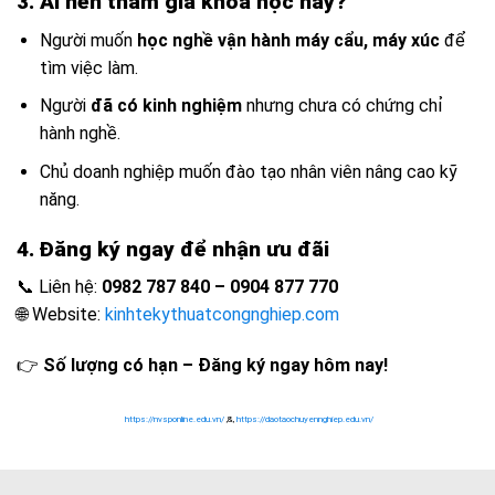
3. Ai nên tham gia khóa học này?
Người muốn
học nghề vận hành máy cẩu, máy xúc
để
tìm việc làm.
Người
đã có kinh nghiệm
nhưng chưa có chứng chỉ
hành nghề.
Chủ doanh nghiệp muốn đào tạo nhân viên nâng cao kỹ
năng.
4. Đăng ký ngay để nhận ưu đãi
📞 Liên hệ:
0982 787 840 – 0904 877 770
🌐 Website:
kinhtekythuatcongnghiep.com
👉
Số lượng có hạn – Đăng ký ngay hôm nay!
https://nvsponline.edu.vn/
,&,
https://daotaochuyennghiep.edu.vn/