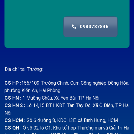
0983787846
Địa chỉ tại Trường:
CS HP
:
156/109 Trường Chinh, Cụm Công nghiệp Đồng Hòa,
phường Kiến An, Hải Phòng
CS HN :
1
Muồng Cháu, Xã Yên Bài, TP Hà Nội
CS HN 2 :
Lô 14,15 BT1 KĐT Tân Tây Đô, Xã Ô Diên, TP Hà
Nội
CS HCM :
Số 6 đường 8, KDC 13E, xã Bình Hưng, HCM
CS QN
:
Ô số 02 lô C1, Khu tổ hợp Thương mại và Giải trí Hạ