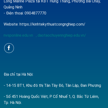
Long Marine Plaza tại KĐT Hùng Thắng, Phường Bãi Cháy,
Quảng Ninh
- Điện thoại: 0904877770
Website:
https://kinhtekythuatcongnghiep.com/
nvsponline.edu.vn
,
daotaochuyennghiep.edu.vn/
Địa chỉ tại Hà Nội:
- 14-15 BT1, Khu đô thị Tân Tây Đô, Tân Lập, Đan Phượng
- Số 451 Hoàng Quốc Việt, P. Cổ Nhuế 1, Q. Bắc Từ Liêm,
Tp. Hà Nội.