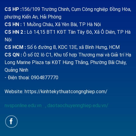
CS HP
:
156/109 Trường Chinh, Cụm Công nghiệp Đồng Hòa,
phường Kiến An, Hải Phòng
CS HN :
1
Muồng Cháu, Xã Yên Bài, TP Hà Nội
CS HN 2 :
Lô 14,15 BT1 KĐT Tân Tây Đô, Xã Ô Diên, TP Hà
Nội
CS HCM :
Số 6 đường 8, KDC 13E, xã Bình Hưng, HCM
CS QN
:
Ô số 02 lô C1, Khu tổ hợp Thương mại và Giải trí Hạ
Long Marine Plaza tại KĐT Hùng Thắng, Phường Bãi Cháy,
Quảng Ninh
- Điện thoại: 0904877770
Website:
https://kinhtekythuatcongnghiep.com/
nvsponline.edu.vn
,
daotaochuyennghiep.edu.vn/