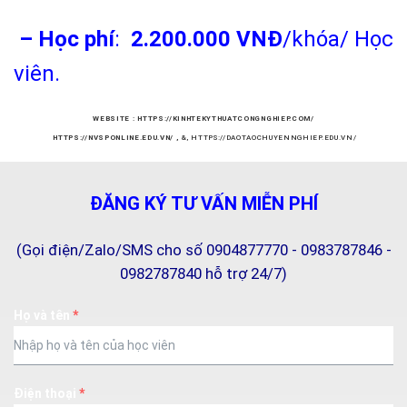
– Học phí
:
2.200.000 VNĐ
/khóa/ Học
viên.
WEBSITE :
HTTPS://KINHTEKYTHUATCONGNGHIEP.COM/
HTTPS://NVSPONLINE.EDU.VN/
,
&,
HTTPS://DAOTAOCHUYENNGHIEP.EDU.VN/
ĐĂNG KÝ TƯ VẤN MIỄN PHÍ
(Gọi điện/Zalo/SMS cho số 0904877770 - 0983787846 -
0982787840 hỗ trợ 24/7)
Họ và tên
*
Điện thoại
*