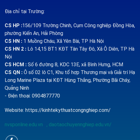
Địa chỉ tại Trường:
CS HP
:
156/109 Trường Chinh, Cụm Công nghiệp Đồng Hòa,
phường Kiến An, Hải Phòng
CS HN :
1
Muồng Cháu, Xã Yên Bài, TP Hà Nội
CS HN 2 :
Lô 14,15 BT1 KĐT Tân Tây Đô, Xã Ô Diên, TP Hà
Nội
CS HCM :
Số 6 đường 8, KDC 13E, xã Bình Hưng, HCM
CS QN
:
Ô số 02 lô C1, Khu tổ hợp Thương mại và Giải trí Hạ
Long Marine Plaza tại KĐT Hùng Thắng, Phường Bãi Cháy,
Quảng Ninh
- Điện thoại: 0904877770
Website:
https://kinhtekythuatcongnghiep.com/
nvsponline.edu.vn
,
daotaochuyennghiep.edu.vn/