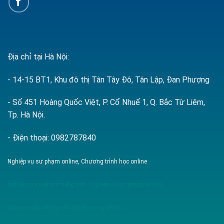
Địa chỉ tại Hà Nội:
- 14-15 BT1, Khu đô thị Tân Tây Đô, Tân Lập, Đan Phượng
- Số 451 Hoàng Quốc Việt, P. Cổ Nhuế 1, Q. Bắc Từ Liêm,
Tp. Hà Nội.
- Điện thoại: 0982787840
Nghiệp vụ sư phạm online, Chương trình học online
nghiệp vụ sư phạm tiếng anh
,
nghiệp vụ sư phạm tin học
Đào tạo cấp chứng chỉ nghiệp vụ sư phạm