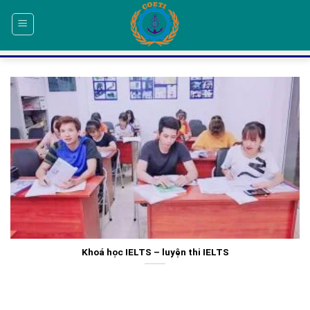
Skip
to
content
Khoá học IELTS – luyện thi IELTS