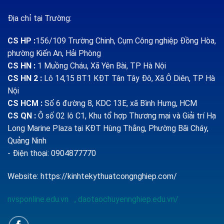
Địa chỉ tại Trường:
CS HP
:
156/109 Trường Chinh, Cụm Công nghiệp Đồng Hòa,
phường Kiến An, Hải Phòng
CS HN :
1
Muồng Cháu, Xã Yên Bài, TP Hà Nội
CS HN 2 :
Lô 14,15 BT1 KĐT Tân Tây Đô, Xã Ô Diên, TP Hà
Nội
CS HCM :
Số 6 đường 8, KDC 13E, xã Bình Hưng, HCM
CS QN
:
Ô số 02 lô C1, Khu tổ hợp Thương mại và Giải trí Hạ
Long Marine Plaza tại KĐT Hùng Thắng, Phường Bãi Cháy,
Quảng Ninh
- Điện thoại: 0904877770
Website:
https://kinhtekythuatcongnghiep.com/
nvsponline.edu.vn
,
daotaochuyennghiep.edu.vn/