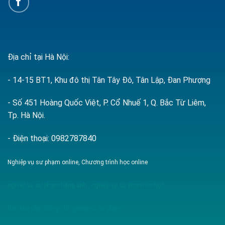
Địa chỉ tại Hà Nội:
- 14-15 BT1, Khu đô thị Tân Tây Đô, Tân Lập, Đan Phượng
- Số 451 Hoàng Quốc Việt, P. Cổ Nhuế 1, Q. Bắc Từ Liêm,
Tp. Hà Nội.
- Điện thoại: 0982787840
Nghiệp vụ sư phạm online, Chương trình học online
nghiệp vụ sư phạm tiếng anh
,
nghiệp vụ sư phạm tin học
Đào tạo cấp chứng chỉ nghiệp vụ sư phạm