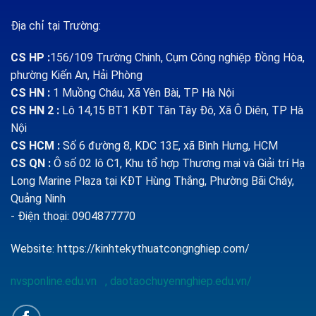
Địa chỉ tại Trường:
CS HP
:
156/109 Trường Chinh, Cụm Công nghiệp Đồng Hòa,
phường Kiến An, Hải Phòng
CS HN :
1
Muồng Cháu, Xã Yên Bài, TP Hà Nội
CS HN 2 :
Lô 14,15 BT1 KĐT Tân Tây Đô, Xã Ô Diên, TP Hà
Nội
CS HCM :
Số 6 đường 8, KDC 13E, xã Bình Hưng, HCM
CS QN
:
Ô số 02 lô C1, Khu tổ hợp Thương mại và Giải trí Hạ
Long Marine Plaza tại KĐT Hùng Thắng, Phường Bãi Cháy,
Quảng Ninh
- Điện thoại: 0904877770
Website:
https://kinhtekythuatcongnghiep.com/
nvsponline.edu.vn
,
daotaochuyennghiep.edu.vn/