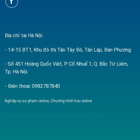
Địa chỉ tại Hà Nội:
- 14-15 BT1, Khu đô thị Tân Tây Đô, Tân Lập, Đan Phượng
- Số 451 Hoàng Quốc Việt, P. Cổ Nhuế 1, Q. Bắc Từ Liêm,
Tp. Hà Nội.
- Điện thoại: 0982787840
Nghiệp vụ sư phạm online, Chương trình học online
nghiệp vụ sư phạm tiếng anh
,
nghiệp vụ sư phạm tin học
Đào tạo cấp chứng chỉ nghiệp vụ sư phạm