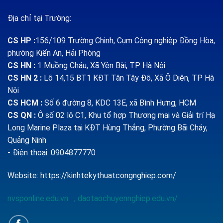
Địa chỉ tại Trường:
CS HP
:
156/109 Trường Chinh, Cụm Công nghiệp Đồng Hòa,
phường Kiến An, Hải Phòng
CS HN :
1
Muồng Cháu, Xã Yên Bài, TP Hà Nội
CS HN 2 :
Lô 14,15 BT1 KĐT Tân Tây Đô, Xã Ô Diên, TP Hà
Nội
CS HCM :
Số 6 đường 8, KDC 13E, xã Bình Hưng, HCM
CS QN
:
Ô số 02 lô C1, Khu tổ hợp Thương mại và Giải trí Hạ
Long Marine Plaza tại KĐT Hùng Thắng, Phường Bãi Cháy,
Quảng Ninh
- Điện thoại: 0904877770
Website:
https://kinhtekythuatcongnghiep.com/
nvsponline.edu.vn
,
daotaochuyennghiep.edu.vn/