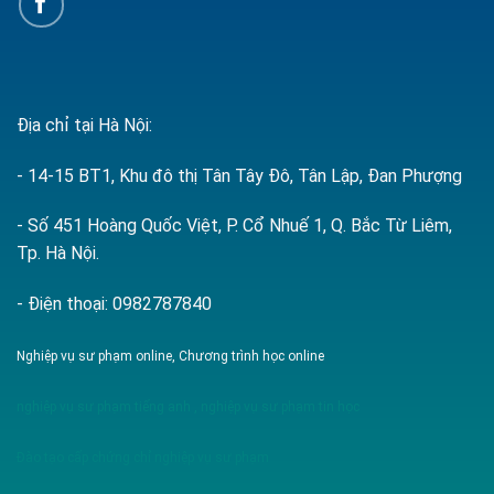
Địa chỉ tại Hà Nội:
- 14-15 BT1, Khu đô thị Tân Tây Đô, Tân Lập, Đan Phượng
- Số 451 Hoàng Quốc Việt, P. Cổ Nhuế 1, Q. Bắc Từ Liêm,
Tp. Hà Nội.
- Điện thoại: 0982787840
Nghiệp vụ sư phạm online, Chương trình học online
nghiệp vụ sư phạm tiếng anh
,
nghiệp vụ sư phạm tin học
Đào tạo cấp chứng chỉ nghiệp vụ sư phạm