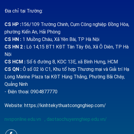
Địa chỉ tại Trường:
CS HP
:
156/109 Trường Chinh, Cụm Công nghiệp Đồng Hòa,
phường Kiến An, Hải Phòng
CS HN :
1
Muồng Cháu, Xã Yên Bài, TP Hà Nội
CS HN 2 :
Lô 14,15 BT1 KĐT Tân Tây Đô, Xã Ô Diên, TP Hà
Nội
CS HCM :
Số 6 đường 8, KDC 13E, xã Bình Hưng, HCM
CS QN
:
Ô số 02 lô C1, Khu tổ hợp Thương mại và Giải trí Hạ
Long Marine Plaza tại KĐT Hùng Thắng, Phường Bãi Cháy,
Quảng Ninh
- Điện thoại: 0904877770
Website:
https://kinhtekythuatcongnghiep.com/
nvsponline.edu.vn
,
daotaochuyennghiep.edu.vn/