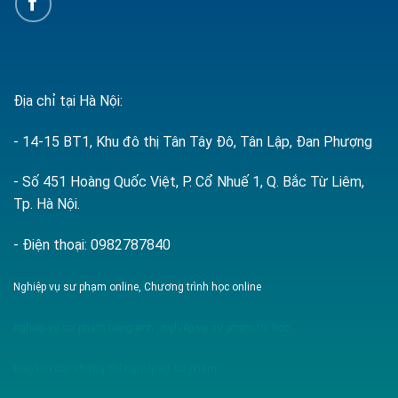
Địa chỉ tại Hà Nội:
- 14-15 BT1, Khu đô thị Tân Tây Đô, Tân Lập, Đan Phượng
- Số 451 Hoàng Quốc Việt, P. Cổ Nhuế 1, Q. Bắc Từ Liêm,
Tp. Hà Nội.
- Điện thoại: 0982787840
Nghiệp vụ sư phạm online, Chương trình học online
nghiệp vụ sư phạm tiếng anh
,
nghiệp vụ sư phạm tin học
Đào tạo cấp chứng chỉ nghiệp vụ sư phạm