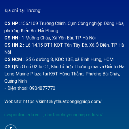
Địa chỉ tại Trường:
CS HP
:
156/109 Trường Chinh, Cụm Công nghiệp Đồng Hòa,
phường Kiến An, Hải Phòng
CS HN :
1
Muồng Cháu, Xã Yên Bài, TP Hà Nội
CS HN 2 :
Lô 14,15 BT1 KĐT Tân Tây Đô, Xã Ô Diên, TP Hà
Nội
CS HCM :
Số 6 đường 8, KDC 13E, xã Bình Hưng, HCM
CS QN
:
Ô số 02 lô C1, Khu tổ hợp Thương mại và Giải trí Hạ
Long Marine Plaza tại KĐT Hùng Thắng, Phường Bãi Cháy,
Quảng Ninh
- Điện thoại: 0904877770
Website:
https://kinhtekythuatcongnghiep.com/
nvsponline.edu.vn
,
daotaochuyennghiep.edu.vn/