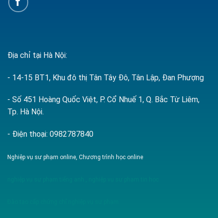
Địa chỉ tại Hà Nội:
- 14-15 BT1, Khu đô thị Tân Tây Đô, Tân Lập, Đan Phượng
- Số 451 Hoàng Quốc Việt, P. Cổ Nhuế 1, Q. Bắc Từ Liêm,
Tp. Hà Nội.
- Điện thoại: 0982787840
Nghiệp vụ sư phạm online, Chương trình học online
nghiệp vụ sư phạm tiếng anh
,
nghiệp vụ sư phạm tin học
Đào tạo cấp chứng chỉ nghiệp vụ sư phạm