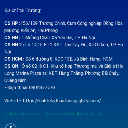
Địa chỉ tại Trường:
CS HP
:
156/109 Trường Chinh, Cụm Công nghiệp Đồng Hòa,
phường Kiến An, Hải Phòng
CS HN :
1
Muồng Cháu, Xã Yên Bài, TP Hà Nội
CS HN 2 :
Lô 14,15 BT1 KĐT Tân Tây Đô, Xã Ô Diên, TP Hà
Nội
CS HCM :
Số 6 đường 8, KDC 13E, xã Bình Hưng, HCM
CS QN
:
Ô số 02 lô C1, Khu tổ hợp Thương mại và Giải trí Hạ
Long Marine Plaza tại KĐT Hùng Thắng, Phường Bãi Cháy,
Quảng Ninh
- Điện thoại: 0904877770
Website:
https://kinhtekythuatcongnghiep.com/
nvsponline.edu.vn
,
daotaochuyennghiep.edu.vn/