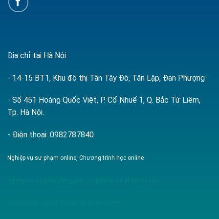
Địa chỉ tại Hà Nội:
- 14-15 BT1, Khu đô thị Tân Tây Đô, Tân Lập, Đan Phượng
- Số 451 Hoàng Quốc Việt, P. Cổ Nhuế 1, Q. Bắc Từ Liêm,
Tp. Hà Nội.
- Điện thoại: 0982787840
Nghiệp vụ sư phạm online, Chương trình học online
nghiệp vụ sư phạm tiếng anh
,
nghiệp vụ sư phạm tin học
Đào tạo cấp chứng chỉ nghiệp vụ sư phạm