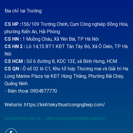
Địa chỉ tại Trường:
CS HP
:
156/109 Trường Chinh, Cụm Công nghiệp Đồng Hòa,
phường Kiến An, Hải Phòng
CS HN :
1
Muồng Cháu, Xã Yên Bài, TP Hà Nội
CS HN 2 :
Lô 14,15 BT1 KĐT Tân Tây Đô, Xã Ô Diên, TP Hà
Nội
CS HCM :
Số 6 đường 8, KDC 13E, xã Bình Hưng, HCM
CS QN
:
Ô số 02 lô C1, Khu tổ hợp Thương mại và Giải trí Hạ
Long Marine Plaza tại KĐT Hùng Thắng, Phường Bãi Cháy,
Quảng Ninh
- Điện thoại: 0904877770
Website:
https://kinhtekythuatcongnghiep.com/
nvsponline.edu.vn
,
daotaochuyennghiep.edu.vn/