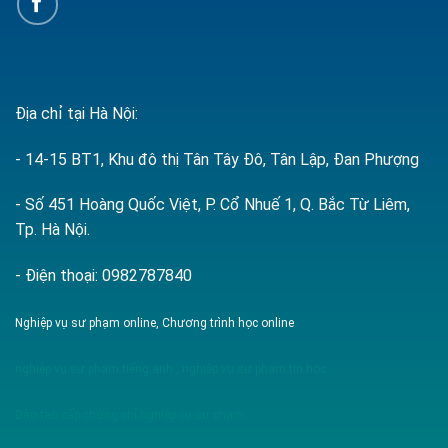
Địa chỉ tại Hà Nội:
- 14-15 BT1, Khu đô thị Tân Tây Đô, Tân Lập, Đan Phượng
- Số 451 Hoàng Quốc Việt, P. Cổ Nhuế 1, Q. Bắc Từ Liêm,
Tp. Hà Nội.
- Điện thoại: 0982787840
Nghiệp vụ sư phạm online, Chương trình học online
nghiệp vụ sư phạm tiếng anh
,
nghiệp vụ sư phạm tin học
Đào tạo cấp chứng chỉ nghiệp vụ sư phạm