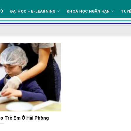
HỦ
ĐẠI HỌC – E-LEARNING
KHOÁ HỌC NGẮN HẠN
TUYỂ
ho Trẻ Em Ở Hải Phòng