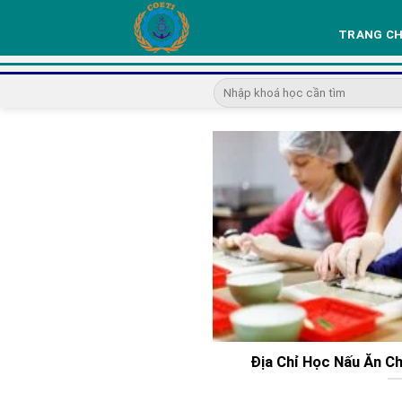
Skip
to
TRANG C
content
Địa Chỉ Học Nấu Ăn C