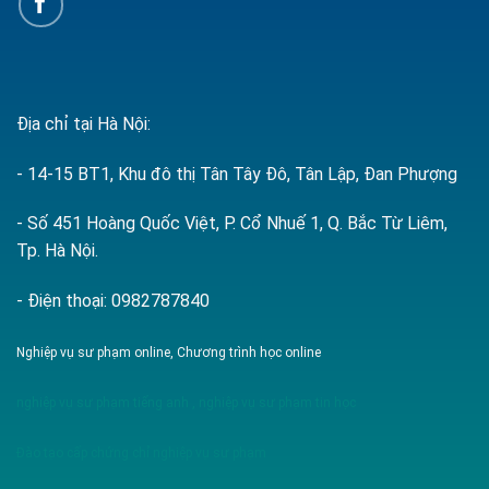
Địa chỉ tại Hà Nội:
- 14-15 BT1, Khu đô thị Tân Tây Đô, Tân Lập, Đan Phượng
- Số 451 Hoàng Quốc Việt, P. Cổ Nhuế 1, Q. Bắc Từ Liêm,
Tp. Hà Nội.
- Điện thoại: 0982787840
Nghiệp vụ sư phạm online, Chương trình học online
nghiệp vụ sư phạm tiếng anh
,
nghiệp vụ sư phạm tin học
Đào tạo cấp chứng chỉ nghiệp vụ sư phạm