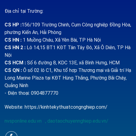
Địa chỉ tại Trường:
CS HP
:
156/109 Trường Chinh, Cụm Công nghiệp Đồng Hòa,
phường Kiến An, Hải Phòng
CS HN :
1
Muồng Cháu, Xã Yên Bài, TP Hà Nội
CS HN 2 :
Lô 14,15 BT1 KĐT Tân Tây Đô, Xã Ô Diên, TP Hà
Nội
CS HCM :
Số 6 đường 8, KDC 13E, xã Bình Hưng, HCM
CS QN
:
Ô số 02 lô C1, Khu tổ hợp Thương mại và Giải trí Hạ
Long Marine Plaza tại KĐT Hùng Thắng, Phường Bãi Cháy,
Quảng Ninh
- Điện thoại: 0904877770
Website:
https://kinhtekythuatcongnghiep.com/
nvsponline.edu.vn
,
daotaochuyennghiep.edu.vn/