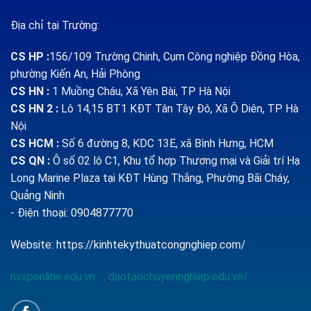
Địa chỉ tại Trường:
CS HP
:
156/109 Trường Chinh, Cụm Công nghiệp Đồng Hòa,
phường Kiến An, Hải Phòng
CS HN :
1
Muồng Cháu, Xã Yên Bài, TP Hà Nội
CS HN 2 :
Lô 14,15 BT1 KĐT Tân Tây Đô, Xã Ô Diên, TP Hà
Nội
CS HCM :
Số 6 đường 8, KDC 13E, xã Bình Hưng, HCM
CS QN
:
Ô số 02 lô C1, Khu tổ hợp Thương mại và Giải trí Hạ
Long Marine Plaza tại KĐT Hùng Thắng, Phường Bãi Cháy,
Quảng Ninh
- Điện thoại: 0904877770
Website:
https://kinhtekythuatcongnghiep.com/
nvsponline.edu.vn
,
daotaochuyennghiep.edu.vn/