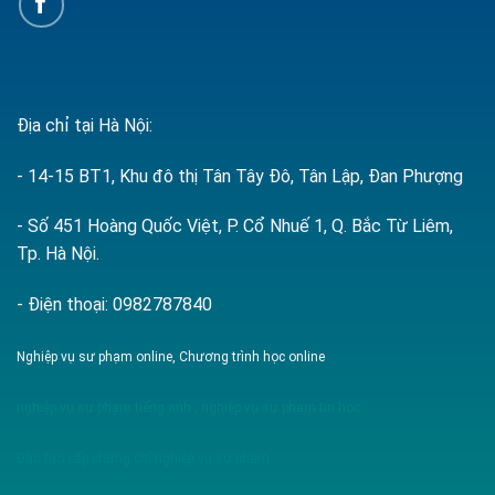
Địa chỉ tại Hà Nội:
- 14-15 BT1, Khu đô thị Tân Tây Đô, Tân Lập, Đan Phượng
- Số 451 Hoàng Quốc Việt, P. Cổ Nhuế 1, Q. Bắc Từ Liêm,
Tp. Hà Nội.
- Điện thoại: 0982787840
Nghiệp vụ sư phạm online, Chương trình học online
nghiệp vụ sư phạm tiếng anh
,
nghiệp vụ sư phạm tin học
Đào tạo cấp chứng chỉ nghiệp vụ sư phạm