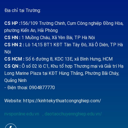
Địa chỉ tại Trường:
CS HP
:
156/109 Trường Chinh, Cụm Công nghiệp Đồng Hòa,
phường Kiến An, Hải Phòng
CS HN :
1
Muồng Cháu, Xã Yên Bài, TP Hà Nội
CS HN 2 :
Lô 14,15 BT1 KĐT Tân Tây Đô, Xã Ô Diên, TP Hà
Nội
CS HCM :
Số 6 đường 8, KDC 13E, xã Bình Hưng, HCM
CS QN
:
Ô số 02 lô C1, Khu tổ hợp Thương mại và Giải trí Hạ
Long Marine Plaza tại KĐT Hùng Thắng, Phường Bãi Cháy,
Quảng Ninh
- Điện thoại: 0904877770
Website:
https://kinhtekythuatcongnghiep.com/
nvsponline.edu.vn
,
daotaochuyennghiep.edu.vn/