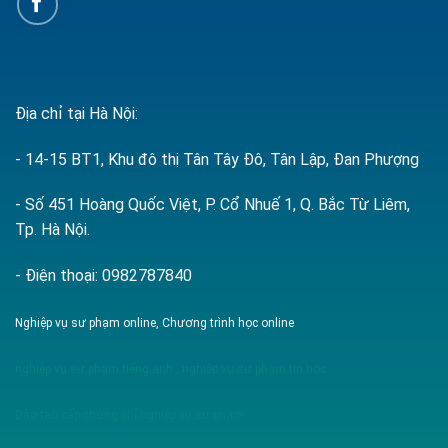
Địa chỉ tại Hà Nội:
- 14-15 BT1, Khu đô thị Tân Tây Đô, Tân Lập, Đan Phượng
- Số 451 Hoàng Quốc Việt, P. Cổ Nhuế 1, Q. Bắc Từ Liêm,
Tp. Hà Nội.
- Điện thoại: 0982787840
Nghiệp vụ sư phạm online, Chương trình học online
nghiệp vụ sư phạm tiếng anh
,
nghiệp vụ sư phạm tin học
Đào tạo cấp chứng chỉ nghiệp vụ sư phạm