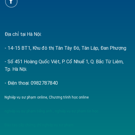
Địa chỉ tại Hà Nội:
- 14-15 BT1, Khu đô thị Tân Tây Đô, Tân Lập, Đan Phượng
- Số 451 Hoàng Quốc Việt, P. Cổ Nhuế 1, Q. Bắc Từ Liêm,
Tp. Hà Nội.
- Điện thoại: 0982787840
Nghiệp vụ sư phạm online, Chương trình học online
nghiệp vụ sư phạm tiếng anh
,
nghiệp vụ sư phạm tin học
Đào tạo cấp chứng chỉ nghiệp vụ sư phạm