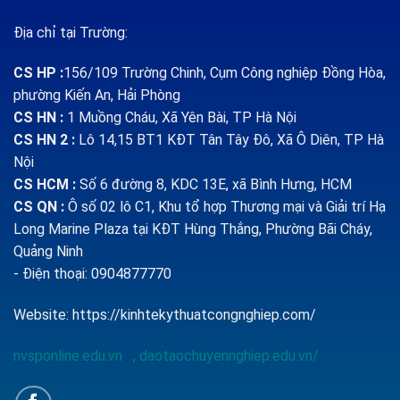
Địa chỉ tại Trường:
CS HP
:
156/109 Trường Chinh, Cụm Công nghiệp Đồng Hòa,
phường Kiến An, Hải Phòng
CS HN :
1
Muồng Cháu, Xã Yên Bài, TP Hà Nội
CS HN 2 :
Lô 14,15 BT1 KĐT Tân Tây Đô, Xã Ô Diên, TP Hà
Nội
CS HCM :
Số 6 đường 8, KDC 13E, xã Bình Hưng, HCM
CS QN
:
Ô số 02 lô C1, Khu tổ hợp Thương mại và Giải trí Hạ
Long Marine Plaza tại KĐT Hùng Thắng, Phường Bãi Cháy,
Quảng Ninh
- Điện thoại: 0904877770
Website:
https://kinhtekythuatcongnghiep.com/
nvsponline.edu.vn
,
daotaochuyennghiep.edu.vn/