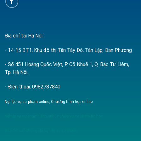
Địa chỉ tại Hà Nội:
- 14-15 BT1, Khu đô thị Tân Tây Đô, Tân Lập, Đan Phượng
- Số 451 Hoàng Quốc Việt, P. Cổ Nhuế 1, Q. Bắc Từ Liêm,
Tp. Hà Nội.
- Điện thoại: 0982787840
Nghiệp vụ sư phạm online, Chương trình học online
nghiệp vụ sư phạm tiếng anh
,
nghiệp vụ sư phạm tin học
Đào tạo cấp chứng chỉ nghiệp vụ sư phạm