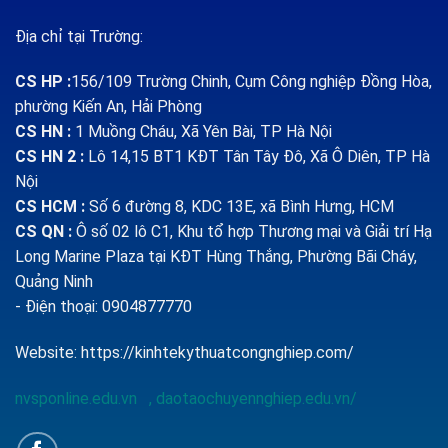
Địa chỉ tại Trường:
CS HP
:
156/109 Trường Chinh, Cụm Công nghiệp Đồng Hòa,
phường Kiến An, Hải Phòng
CS HN :
1
Muồng Cháu, Xã Yên Bài, TP Hà Nội
CS HN 2 :
Lô 14,15 BT1 KĐT Tân Tây Đô, Xã Ô Diên, TP Hà
Nội
CS HCM :
Số 6 đường 8, KDC 13E, xã Bình Hưng, HCM
CS QN
:
Ô số 02 lô C1, Khu tổ hợp Thương mại và Giải trí Hạ
Long Marine Plaza tại KĐT Hùng Thắng, Phường Bãi Cháy,
Quảng Ninh
- Điện thoại: 0904877770
Website:
https://kinhtekythuatcongnghiep.com/
nvsponline.edu.vn
,
daotaochuyennghiep.edu.vn/