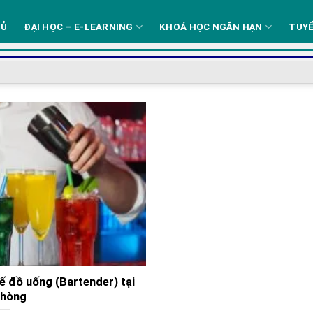
HỦ
ĐẠI HỌC – E-LEARNING
KHOÁ HỌC NGẮN HẠN
TUYỂ
ế đồ uống (Bartender) tại
Phòng