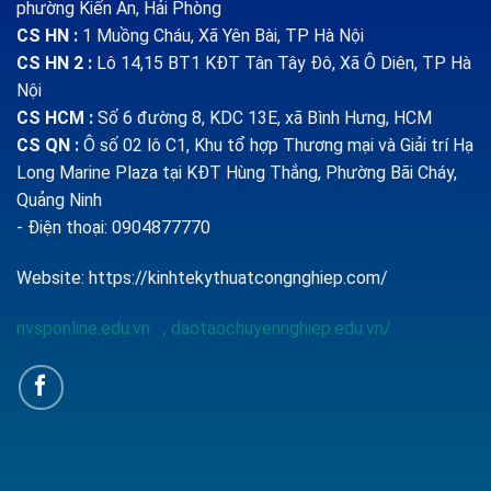
phường Kiến An, Hải Phòng
CS HN :
1
Muồng Cháu, Xã Yên Bài, TP Hà Nội
CS HN 2 :
Lô 14,15 BT1 KĐT Tân Tây Đô, Xã Ô Diên, TP Hà
Nội
CS HCM :
Số 6 đường 8, KDC 13E, xã Bình Hưng, HCM
CS QN
:
Ô số 02 lô C1, Khu tổ hợp Thương mại và Giải trí Hạ
Long Marine Plaza tại KĐT Hùng Thắng, Phường Bãi Cháy,
Quảng Ninh
- Điện thoại: 0904877770
Website:
https://kinhtekythuatcongnghiep.com/
nvsponline.edu.vn
,
daotaochuyennghiep.edu.vn/