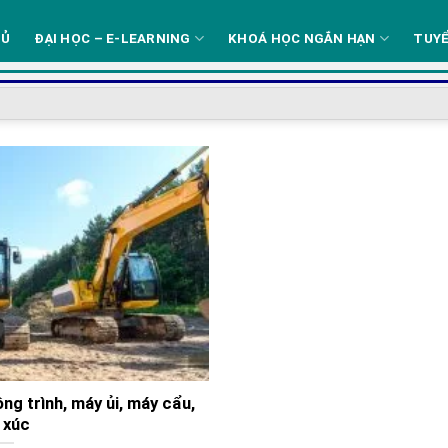
HỦ
ĐẠI HỌC – E-LEARNING
KHOÁ HỌC NGẮN HẠN
TUYỂ
g trình, máy ủi, máy cẩu,
 xúc