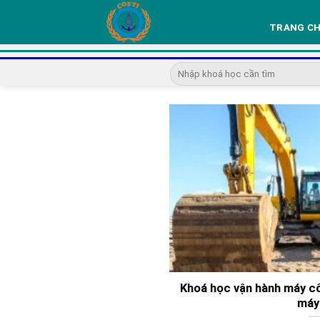
Skip
to
TRANG C
content
Khoá học vận hành máy côn
máy