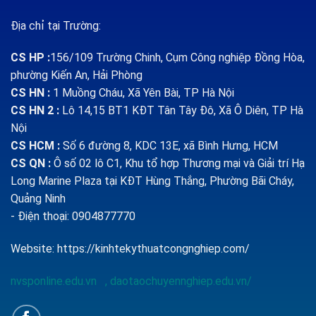
Địa chỉ tại Trường:
CS HP
:
156/109 Trường Chinh, Cụm Công nghiệp Đồng Hòa,
phường Kiến An, Hải Phòng
CS HN :
1
Muồng Cháu, Xã Yên Bài, TP Hà Nội
CS HN 2 :
Lô 14,15 BT1 KĐT Tân Tây Đô, Xã Ô Diên, TP Hà
Nội
CS HCM :
Số 6 đường 8, KDC 13E, xã Bình Hưng, HCM
CS QN
:
Ô số 02 lô C1, Khu tổ hợp Thương mại và Giải trí Hạ
Long Marine Plaza tại KĐT Hùng Thắng, Phường Bãi Cháy,
Quảng Ninh
- Điện thoại: 0904877770
Website:
https://kinhtekythuatcongnghiep.com/
nvsponline.edu.vn
,
daotaochuyennghiep.edu.vn/