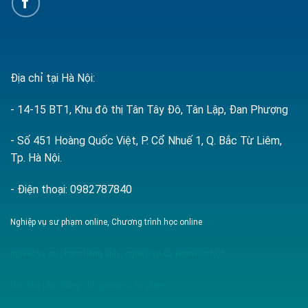
Địa chỉ tại Hà Nội:
- 14-15 BT1, Khu đô thị Tân Tây Đô, Tân Lập, Đan Phượng
- Số 451 Hoàng Quốc Việt, P. Cổ Nhuế 1, Q. Bắc Từ Liêm,
Tp. Hà Nội.
- Điện thoại: 0982787840
Nghiệp vụ sư phạm online, Chương trình học online
nghiệp vụ sư phạm tiếng anh
,
nghiệp vụ sư phạm tin học
Đào tạo cấp chứng chỉ nghiệp vụ sư phạm