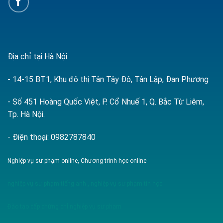
Địa chỉ tại Hà Nội:
- 14-15 BT1, Khu đô thị Tân Tây Đô, Tân Lập, Đan Phượng
- Số 451 Hoàng Quốc Việt, P. Cổ Nhuế 1, Q. Bắc Từ Liêm,
Tp. Hà Nội.
- Điện thoại: 0982787840
Nghiệp vụ sư phạm online, Chương trình học online
nghiệp vụ sư phạm tiếng anh
,
nghiệp vụ sư phạm tin học
Đào tạo cấp chứng chỉ nghiệp vụ sư phạm