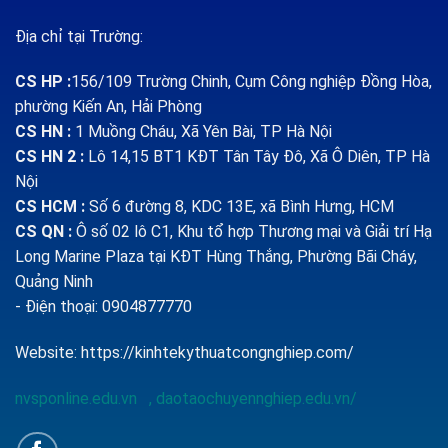
Địa chỉ tại Trường:
CS HP
:
156/109 Trường Chinh, Cụm Công nghiệp Đồng Hòa,
phường Kiến An, Hải Phòng
CS HN :
1
Muồng Cháu, Xã Yên Bài, TP Hà Nội
CS HN 2 :
Lô 14,15 BT1 KĐT Tân Tây Đô, Xã Ô Diên, TP Hà
Nội
CS HCM :
Số 6 đường 8, KDC 13E, xã Bình Hưng, HCM
CS QN
:
Ô số 02 lô C1, Khu tổ hợp Thương mại và Giải trí Hạ
Long Marine Plaza tại KĐT Hùng Thắng, Phường Bãi Cháy,
Quảng Ninh
- Điện thoại: 0904877770
Website:
https://kinhtekythuatcongnghiep.com/
nvsponline.edu.vn
,
daotaochuyennghiep.edu.vn/