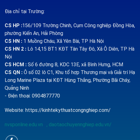
Địa chỉ tại Trường:
CS HP
:
156/109 Trường Chinh, Cụm Công nghiệp Đồng Hòa,
phường Kiến An, Hải Phòng
CS HN :
1
Muồng Cháu, Xã Yên Bài, TP Hà Nội
CS HN 2 :
Lô 14,15 BT1 KĐT Tân Tây Đô, Xã Ô Diên, TP Hà
Nội
CS HCM :
Số 6 đường 8, KDC 13E, xã Bình Hưng, HCM
CS QN
:
Ô số 02 lô C1, Khu tổ hợp Thương mại và Giải trí Hạ
Long Marine Plaza tại KĐT Hùng Thắng, Phường Bãi Cháy,
Quảng Ninh
- Điện thoại: 0904877770
Website:
https://kinhtekythuatcongnghiep.com/
nvsponline.edu.vn
,
daotaochuyennghiep.edu.vn/