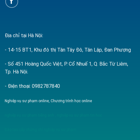
Địa chỉ tại Hà Nội:
- 14-15 BT1, Khu đô thị Tân Tây Đô, Tân Lập, Đan Phượng
- Số 451 Hoàng Quốc Việt, P. Cổ Nhuế 1, Q. Bắc Từ Liêm,
Tp. Hà Nội.
- Điện thoại: 0982787840
Nghiệp vụ sư phạm online, Chương trình học online
nghiệp vụ sư phạm tiếng anh
,
nghiệp vụ sư phạm tin học
Đào tạo cấp chứng chỉ nghiệp vụ sư phạm