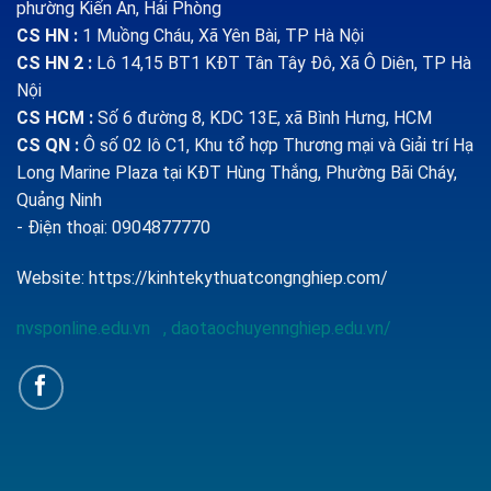
phường Kiến An, Hải Phòng
CS HN :
1
Muồng Cháu, Xã Yên Bài, TP Hà Nội
CS HN 2 :
Lô 14,15 BT1 KĐT Tân Tây Đô, Xã Ô Diên, TP Hà
Nội
CS HCM :
Số 6 đường 8, KDC 13E, xã Bình Hưng, HCM
CS QN
:
Ô số 02 lô C1, Khu tổ hợp Thương mại và Giải trí Hạ
Long Marine Plaza tại KĐT Hùng Thắng, Phường Bãi Cháy,
Quảng Ninh
- Điện thoại: 0904877770
Website:
https://kinhtekythuatcongnghiep.com/
nvsponline.edu.vn
,
daotaochuyennghiep.edu.vn/