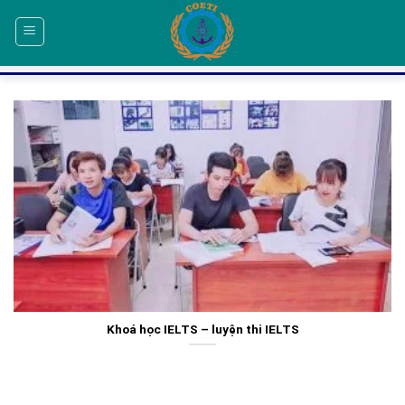
Skip
to
content
Khoá học IELTS – luyện thi IELTS