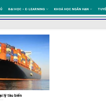
HỦ
ĐẠI HỌC – E-LEARNING
KHOÁ HỌC NGẮN HẠN
TUYỂ
i lý tàu biển