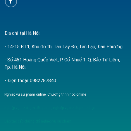
Địa chỉ tại Hà Nội:
- 14-15 BT1, Khu đô thị Tân Tây Đô, Tân Lập, Đan Phượng
- Số 451 Hoàng Quốc Việt, P. Cổ Nhuế 1, Q. Bắc Từ Liêm,
Tp. Hà Nội.
- Điện thoại: 0982787840
Nghiệp vụ sư phạm online, Chương trình học online
nghiệp vụ sư phạm tiếng anh
,
nghiệp vụ sư phạm tin học
Đào tạo cấp chứng chỉ nghiệp vụ sư phạm