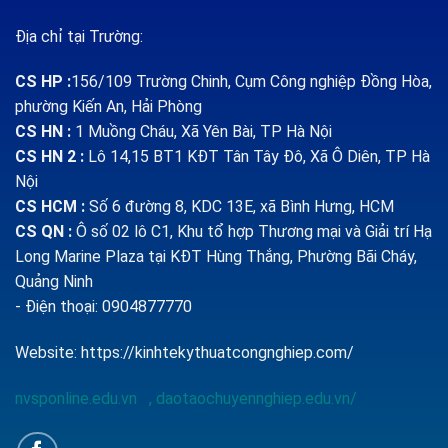
Địa chỉ tại Trường:
CS HP
:
156/109 Trường Chinh, Cụm Công nghiệp Đồng Hòa,
phường Kiến An, Hải Phòng
CS HN :
1
Muồng Cháu, Xã Yên Bài, TP Hà Nội
CS HN 2 :
Lô 14,15 BT1 KĐT Tân Tây Đô, Xã Ô Diên, TP Hà
Nội
CS HCM :
Số 6 đường 8, KDC 13E, xã Bình Hưng, HCM
CS QN
:
Ô số 02 lô C1, Khu tổ hợp Thương mại và Giải trí Hạ
Long Marine Plaza tại KĐT Hùng Thắng, Phường Bãi Cháy,
Quảng Ninh
- Điện thoại: 0904877770
Website:
https://kinhtekythuatcongnghiep.com/
nvsponline.edu.vn
,
daotaochuyennghiep.edu.vn/