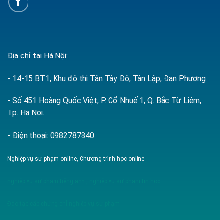
Địa chỉ tại Hà Nội:
- 14-15 BT1, Khu đô thị Tân Tây Đô, Tân Lập, Đan Phượng
- Số 451 Hoàng Quốc Việt, P. Cổ Nhuế 1, Q. Bắc Từ Liêm,
Tp. Hà Nội.
- Điện thoại: 0982787840
Nghiệp vụ sư phạm online, Chương trình học online
nghiệp vụ sư phạm tiếng anh
,
nghiệp vụ sư phạm tin học
Đào tạo cấp chứng chỉ nghiệp vụ sư phạm