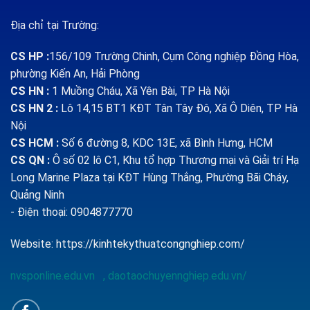
Địa chỉ tại Trường:
CS HP
:
156/109 Trường Chinh, Cụm Công nghiệp Đồng Hòa,
phường Kiến An, Hải Phòng
CS HN :
1
Muồng Cháu, Xã Yên Bài, TP Hà Nội
CS HN 2 :
Lô 14,15 BT1 KĐT Tân Tây Đô, Xã Ô Diên, TP Hà
Nội
CS HCM :
Số 6 đường 8, KDC 13E, xã Bình Hưng, HCM
CS QN
:
Ô số 02 lô C1, Khu tổ hợp Thương mại và Giải trí Hạ
Long Marine Plaza tại KĐT Hùng Thắng, Phường Bãi Cháy,
Quảng Ninh
- Điện thoại: 0904877770
Website:
https://kinhtekythuatcongnghiep.com/
nvsponline.edu.vn
,
daotaochuyennghiep.edu.vn/