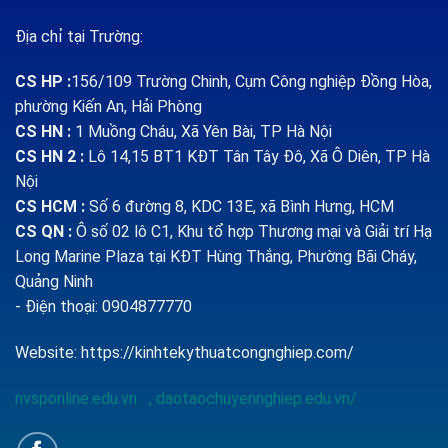
Địa chỉ tại Trường:
CS HP
:
156/109 Trường Chinh, Cụm Công nghiệp Đồng Hòa,
phường Kiến An, Hải Phòng
CS HN :
1
Muồng Cháu, Xã Yên Bài, TP Hà Nội
CS HN 2 :
Lô 14,15 BT1 KĐT Tân Tây Đô, Xã Ô Diên, TP Hà
Nội
CS HCM :
Số 6 đường 8, KDC 13E, xã Bình Hưng, HCM
CS QN
:
Ô số 02 lô C1, Khu tổ hợp Thương mại và Giải trí Hạ
Long Marine Plaza tại KĐT Hùng Thắng, Phường Bãi Cháy,
Quảng Ninh
- Điện thoại: 0904877770
Website:
https://kinhtekythuatcongnghiep.com/
nvsponline.edu.vn
,
daotaochuyennghiep.edu.vn/