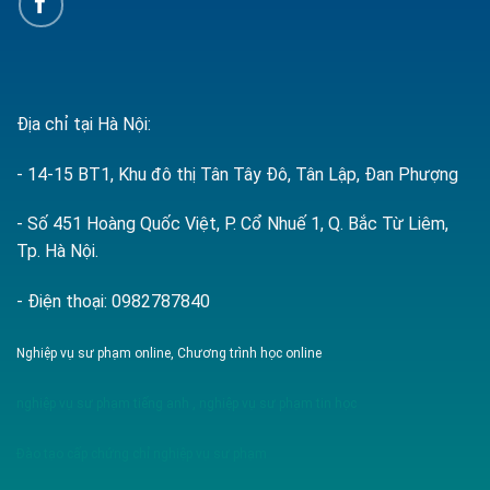
Địa chỉ tại Hà Nội:
- 14-15 BT1, Khu đô thị Tân Tây Đô, Tân Lập, Đan Phượng
- Số 451 Hoàng Quốc Việt, P. Cổ Nhuế 1, Q. Bắc Từ Liêm,
Tp. Hà Nội.
- Điện thoại: 0982787840
Nghiệp vụ sư phạm online, Chương trình học online
nghiệp vụ sư phạm tiếng anh
,
nghiệp vụ sư phạm tin học
Đào tạo cấp chứng chỉ nghiệp vụ sư phạm