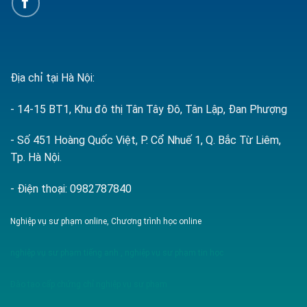
Địa chỉ tại Hà Nội:
- 14-15 BT1, Khu đô thị Tân Tây Đô, Tân Lập, Đan Phượng
- Số 451 Hoàng Quốc Việt, P. Cổ Nhuế 1, Q. Bắc Từ Liêm,
Tp. Hà Nội.
- Điện thoại: 0982787840
Nghiệp vụ sư phạm online, Chương trình học online
nghiệp vụ sư phạm tiếng anh
,
nghiệp vụ sư phạm tin học
Đào tạo cấp chứng chỉ nghiệp vụ sư phạm