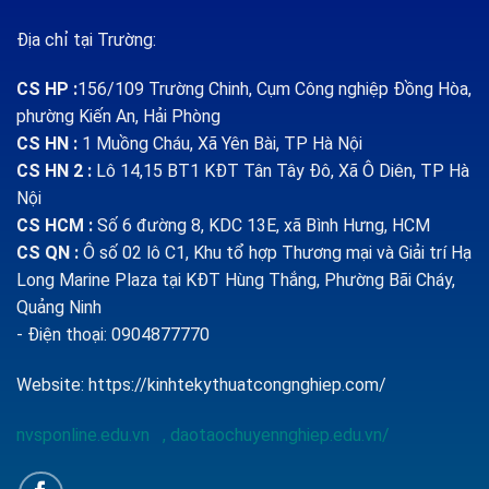
Địa chỉ tại Trường:
CS HP
:
156/109 Trường Chinh, Cụm Công nghiệp Đồng Hòa,
phường Kiến An, Hải Phòng
CS HN :
1
Muồng Cháu, Xã Yên Bài, TP Hà Nội
CS HN 2 :
Lô 14,15 BT1 KĐT Tân Tây Đô, Xã Ô Diên, TP Hà
Nội
CS HCM :
Số 6 đường 8, KDC 13E, xã Bình Hưng, HCM
CS QN
:
Ô số 02 lô C1, Khu tổ hợp Thương mại và Giải trí Hạ
Long Marine Plaza tại KĐT Hùng Thắng, Phường Bãi Cháy,
Quảng Ninh
- Điện thoại: 0904877770
Website:
https://kinhtekythuatcongnghiep.com/
nvsponline.edu.vn
,
daotaochuyennghiep.edu.vn/