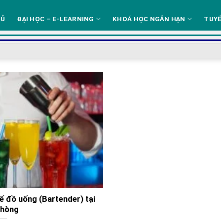
HỦ
ĐẠI HỌC – E-LEARNING
KHOÁ HỌC NGẮN HẠN
TUYỂ
ế đồ uống (Bartender) tại
Phòng