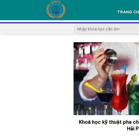
Skip
to
TRANG C
content
Khoá học kỹ thuật pha ch
Hải 