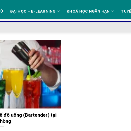
HỦ
ĐẠI HỌC – E-LEARNING
KHOÁ HỌC NGẮN HẠN
TUYỂ
ế đồ uống (Bartender) tại
Phòng