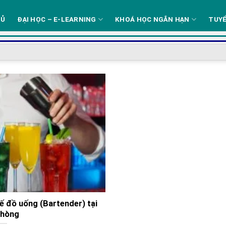
HỦ
ĐẠI HỌC – E-LEARNING
KHOÁ HỌC NGẮN HẠN
TUYỂ
ế đồ uống (Bartender) tại
Phòng