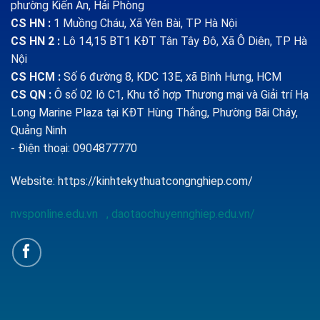
phường Kiến An, Hải Phòng
CS HN :
1
Muồng Cháu, Xã Yên Bài, TP Hà Nội
CS HN 2 :
Lô 14,15 BT1 KĐT Tân Tây Đô, Xã Ô Diên, TP Hà
Nội
CS HCM :
Số 6 đường 8, KDC 13E, xã Bình Hưng, HCM
CS QN
:
Ô số 02 lô C1, Khu tổ hợp Thương mại và Giải trí Hạ
Long Marine Plaza tại KĐT Hùng Thắng, Phường Bãi Cháy,
Quảng Ninh
- Điện thoại: 0904877770
Website:
https://kinhtekythuatcongnghiep.com/
nvsponline.edu.vn
,
daotaochuyennghiep.edu.vn/