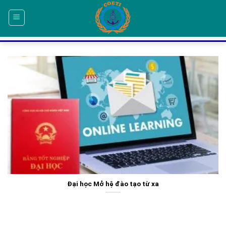
Skip
to
content
Đại học Mở hệ đào tạo từ xa