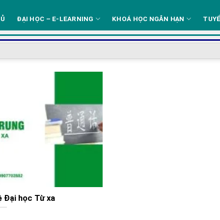
HỦ
ĐẠI HỌC – E-LEARNING
KHOÁ HỌC NGẮN HẠN
TUYỂ
 Đại học Từ xa