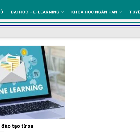
HỦ
ĐẠI HỌC – E-LEARNING
KHOÁ HỌC NGẮN HẠN
TUYỂ
 đào tạo từ xa