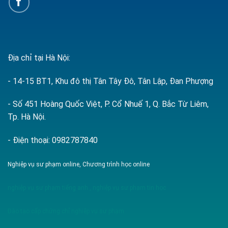
Địa chỉ tại Hà Nội:
- 14-15 BT1, Khu đô thị Tân Tây Đô, Tân Lập, Đan Phượng
- Số 451 Hoàng Quốc Việt, P. Cổ Nhuế 1, Q. Bắc Từ Liêm,
Tp. Hà Nội.
- Điện thoại: 0982787840
Nghiệp vụ sư phạm online, Chương trình học online
nghiệp vụ sư phạm tiếng anh
,
nghiệp vụ sư phạm tin học
Đào tạo cấp chứng chỉ nghiệp vụ sư phạm