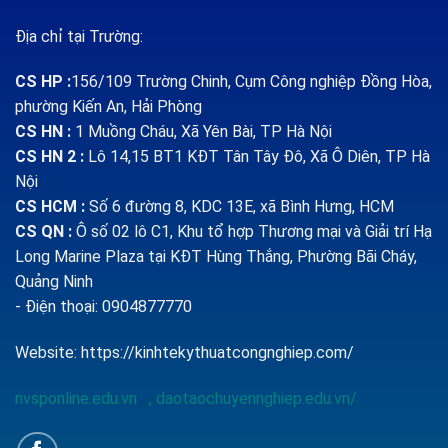
Địa chỉ tại Trường:
CS HP
:
156/109 Trường Chinh, Cụm Công nghiệp Đồng Hòa,
phường Kiến An, Hải Phòng
CS HN :
1
Muồng Cháu, Xã Yên Bài, TP Hà Nội
CS HN 2 :
Lô 14,15 BT1 KĐT Tân Tây Đô, Xã Ô Diên, TP Hà
Nội
CS HCM :
Số 6 đường 8, KDC 13E, xã Bình Hưng, HCM
CS QN
:
Ô số 02 lô C1, Khu tổ hợp Thương mại và Giải trí Hạ
Long Marine Plaza tại KĐT Hùng Thắng, Phường Bãi Cháy,
Quảng Ninh
- Điện thoại: 0904877770
Website:
https://kinhtekythuatcongnghiep.com/
nvsponline.edu.vn
,
daotaochuyennghiep.edu.vn/