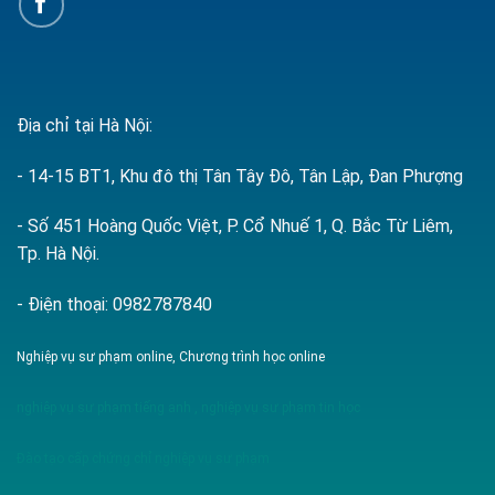
Địa chỉ tại Hà Nội:
- 14-15 BT1, Khu đô thị Tân Tây Đô, Tân Lập, Đan Phượng
- Số 451 Hoàng Quốc Việt, P. Cổ Nhuế 1, Q. Bắc Từ Liêm,
Tp. Hà Nội.
- Điện thoại: 0982787840
Nghiệp vụ sư phạm online, Chương trình học online
nghiệp vụ sư phạm tiếng anh
,
nghiệp vụ sư phạm tin học
Đào tạo cấp chứng chỉ nghiệp vụ sư phạm