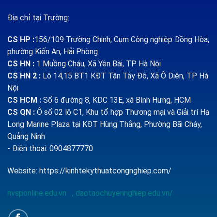
Địa chỉ tại Trường:
CS HP
:
156/109 Trường Chinh, Cụm Công nghiệp Đồng Hòa,
phường Kiến An, Hải Phòng
CS HN :
1
Muồng Cháu, Xã Yên Bài, TP Hà Nội
CS HN 2 :
Lô 14,15 BT1 KĐT Tân Tây Đô, Xã Ô Diên, TP Hà
Nội
CS HCM :
Số 6 đường 8, KDC 13E, xã Bình Hưng, HCM
CS QN
:
Ô số 02 lô C1, Khu tổ hợp Thương mại và Giải trí Hạ
Long Marine Plaza tại KĐT Hùng Thắng, Phường Bãi Cháy,
Quảng Ninh
- Điện thoại: 0904877770
Website:
https://kinhtekythuatcongnghiep.com/
nvsponline.edu.vn
,
daotaochuyennghiep.edu.vn/