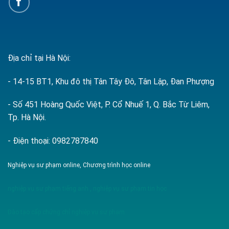
Địa chỉ tại Hà Nội:
- 14-15 BT1, Khu đô thị Tân Tây Đô, Tân Lập, Đan Phượng
- Số 451 Hoàng Quốc Việt, P. Cổ Nhuế 1, Q. Bắc Từ Liêm,
Tp. Hà Nội.
- Điện thoại: 0982787840
Nghiệp vụ sư phạm online, Chương trình học online
nghiệp vụ sư phạm tiếng anh
,
nghiệp vụ sư phạm tin học
Đào tạo cấp chứng chỉ nghiệp vụ sư phạm