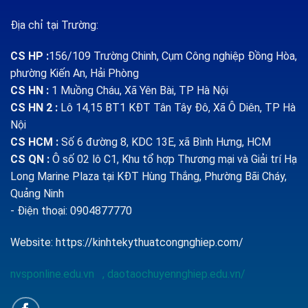
Địa chỉ tại Trường:
CS HP
:
156/109 Trường Chinh, Cụm Công nghiệp Đồng Hòa,
phường Kiến An, Hải Phòng
CS HN :
1
Muồng Cháu, Xã Yên Bài, TP Hà Nội
CS HN 2 :
Lô 14,15 BT1 KĐT Tân Tây Đô, Xã Ô Diên, TP Hà
Nội
CS HCM :
Số 6 đường 8, KDC 13E, xã Bình Hưng, HCM
CS QN
:
Ô số 02 lô C1, Khu tổ hợp Thương mại và Giải trí Hạ
Long Marine Plaza tại KĐT Hùng Thắng, Phường Bãi Cháy,
Quảng Ninh
- Điện thoại: 0904877770
Website:
https://kinhtekythuatcongnghiep.com/
nvsponline.edu.vn
,
daotaochuyennghiep.edu.vn/