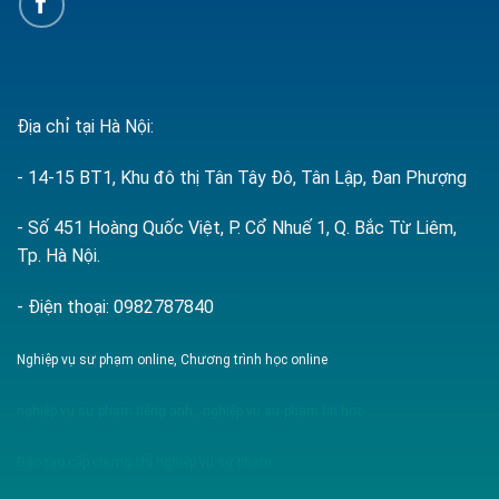
Địa chỉ tại Hà Nội:
- 14-15 BT1, Khu đô thị Tân Tây Đô, Tân Lập, Đan Phượng
- Số 451 Hoàng Quốc Việt, P. Cổ Nhuế 1, Q. Bắc Từ Liêm,
Tp. Hà Nội.
- Điện thoại: 0982787840
Nghiệp vụ sư phạm online, Chương trình học online
nghiệp vụ sư phạm tiếng anh
,
nghiệp vụ sư phạm tin học
Đào tạo cấp chứng chỉ nghiệp vụ sư phạm