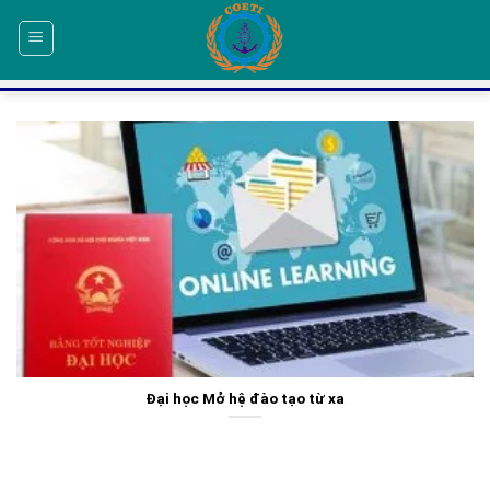
Skip
to
content
Đại học Mở hệ đào tạo từ xa