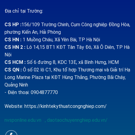
Địa chỉ tại Trường:
CS HP
:
156/109 Trường Chinh, Cụm Công nghiệp Đồng Hòa,
phường Kiến An, Hải Phòng
CS HN :
1
Muồng Cháu, Xã Yên Bài, TP Hà Nội
CS HN 2 :
Lô 14,15 BT1 KĐT Tân Tây Đô, Xã Ô Diên, TP Hà
Nội
CS HCM :
Số 6 đường 8, KDC 13E, xã Bình Hưng, HCM
CS QN
:
Ô số 02 lô C1, Khu tổ hợp Thương mại và Giải trí Hạ
Long Marine Plaza tại KĐT Hùng Thắng, Phường Bãi Cháy,
Quảng Ninh
- Điện thoại: 0904877770
Website:
https://kinhtekythuatcongnghiep.com/
nvsponline.edu.vn
,
daotaochuyennghiep.edu.vn/