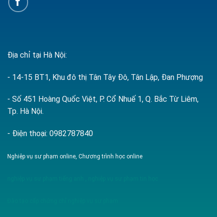
Địa chỉ tại Hà Nội:
- 14-15 BT1, Khu đô thị Tân Tây Đô, Tân Lập, Đan Phượng
- Số 451 Hoàng Quốc Việt, P. Cổ Nhuế 1, Q. Bắc Từ Liêm,
Tp. Hà Nội.
- Điện thoại: 0982787840
Nghiệp vụ sư phạm online, Chương trình học online
nghiệp vụ sư phạm tiếng anh
,
nghiệp vụ sư phạm tin học
Đào tạo cấp chứng chỉ nghiệp vụ sư phạm