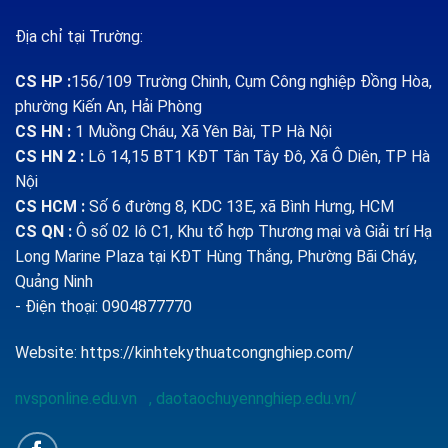
Địa chỉ tại Trường:
CS HP
:
156/109 Trường Chinh, Cụm Công nghiệp Đồng Hòa,
phường Kiến An, Hải Phòng
CS HN :
1
Muồng Cháu, Xã Yên Bài, TP Hà Nội
CS HN 2 :
Lô 14,15 BT1 KĐT Tân Tây Đô, Xã Ô Diên, TP Hà
Nội
CS HCM :
Số 6 đường 8, KDC 13E, xã Bình Hưng, HCM
CS QN
:
Ô số 02 lô C1, Khu tổ hợp Thương mại và Giải trí Hạ
Long Marine Plaza tại KĐT Hùng Thắng, Phường Bãi Cháy,
Quảng Ninh
- Điện thoại: 0904877770
Website:
https://kinhtekythuatcongnghiep.com/
nvsponline.edu.vn
,
daotaochuyennghiep.edu.vn/