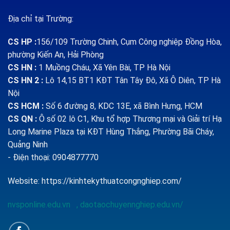
Địa chỉ tại Trường:
CS HP
:
156/109 Trường Chinh, Cụm Công nghiệp Đồng Hòa,
phường Kiến An, Hải Phòng
CS HN :
1
Muồng Cháu, Xã Yên Bài, TP Hà Nội
CS HN 2 :
Lô 14,15 BT1 KĐT Tân Tây Đô, Xã Ô Diên, TP Hà
Nội
CS HCM :
Số 6 đường 8, KDC 13E, xã Bình Hưng, HCM
CS QN
:
Ô số 02 lô C1, Khu tổ hợp Thương mại và Giải trí Hạ
Long Marine Plaza tại KĐT Hùng Thắng, Phường Bãi Cháy,
Quảng Ninh
- Điện thoại: 0904877770
Website:
https://kinhtekythuatcongnghiep.com/
nvsponline.edu.vn
,
daotaochuyennghiep.edu.vn/