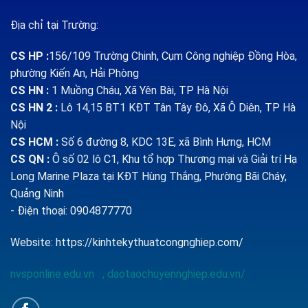
Địa chỉ tại Trường:
CS HP
:
156/109 Trường Chinh, Cụm Công nghiệp Đồng Hòa,
phường Kiến An, Hải Phòng
CS HN :
1
Muồng Cháu, Xã Yên Bài, TP Hà Nội
CS HN 2 :
Lô 14,15 BT1 KĐT Tân Tây Đô, Xã Ô Diên, TP Hà
Nội
CS HCM :
Số 6 đường 8, KDC 13E, xã Bình Hưng, HCM
CS QN
:
Ô số 02 lô C1, Khu tổ hợp Thương mại và Giải trí Hạ
Long Marine Plaza tại KĐT Hùng Thắng, Phường Bãi Cháy,
Quảng Ninh
- Điện thoại: 0904877770
Website:
https://kinhtekythuatcongnghiep.com/
nvsponline.edu.vn
,
daotaochuyennghiep.edu.vn/