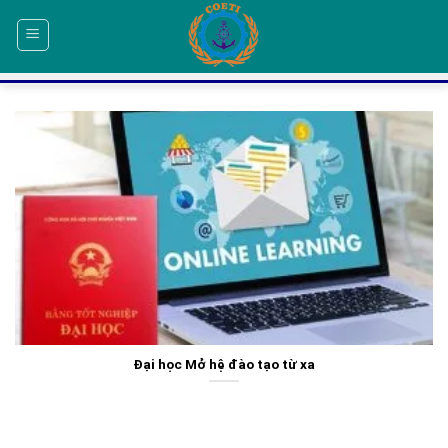
Skip
to
content
Đại học Mở hệ đào tạo từ xa