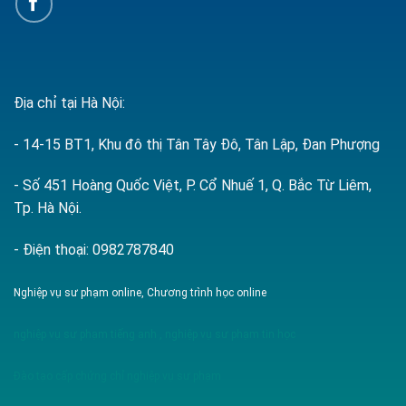
Địa chỉ tại Hà Nội:
- 14-15 BT1, Khu đô thị Tân Tây Đô, Tân Lập, Đan Phượng
- Số 451 Hoàng Quốc Việt, P. Cổ Nhuế 1, Q. Bắc Từ Liêm,
Tp. Hà Nội.
- Điện thoại: 0982787840
Nghiệp vụ sư phạm online, Chương trình học online
nghiệp vụ sư phạm tiếng anh
,
nghiệp vụ sư phạm tin học
Đào tạo cấp chứng chỉ nghiệp vụ sư phạm