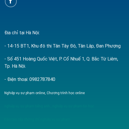
Địa chỉ tại Hà Nội:
- 14-15 BT1, Khu đô thị Tân Tây Đô, Tân Lập, Đan Phượng
- Số 451 Hoàng Quốc Việt, P. Cổ Nhuế 1, Q. Bắc Từ Liêm,
Tp. Hà Nội.
- Điện thoại: 0982787840
Nghiệp vụ sư phạm online, Chương trình học online
nghiệp vụ sư phạm tiếng anh
,
nghiệp vụ sư phạm tin học
Đào tạo cấp chứng chỉ nghiệp vụ sư phạm