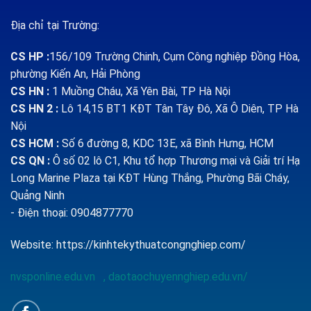
Địa chỉ tại Trường:
CS HP
:
156/109 Trường Chinh, Cụm Công nghiệp Đồng Hòa,
phường Kiến An, Hải Phòng
CS HN :
1
Muồng Cháu, Xã Yên Bài, TP Hà Nội
CS HN 2 :
Lô 14,15 BT1 KĐT Tân Tây Đô, Xã Ô Diên, TP Hà
Nội
CS HCM :
Số 6 đường 8, KDC 13E, xã Bình Hưng, HCM
CS QN
:
Ô số 02 lô C1, Khu tổ hợp Thương mại và Giải trí Hạ
Long Marine Plaza tại KĐT Hùng Thắng, Phường Bãi Cháy,
Quảng Ninh
- Điện thoại: 0904877770
Website:
https://kinhtekythuatcongnghiep.com/
nvsponline.edu.vn
,
daotaochuyennghiep.edu.vn/