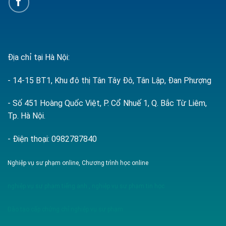
Địa chỉ tại Hà Nội:
- 14-15 BT1, Khu đô thị Tân Tây Đô, Tân Lập, Đan Phượng
- Số 451 Hoàng Quốc Việt, P. Cổ Nhuế 1, Q. Bắc Từ Liêm,
Tp. Hà Nội.
- Điện thoại: 0982787840
Nghiệp vụ sư phạm online, Chương trình học online
nghiệp vụ sư phạm tiếng anh
,
nghiệp vụ sư phạm tin học
Đào tạo cấp chứng chỉ nghiệp vụ sư phạm