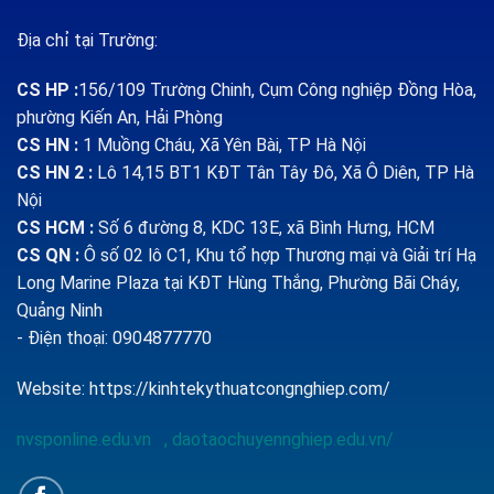
Địa chỉ tại Trường:
CS HP
:
156/109 Trường Chinh, Cụm Công nghiệp Đồng Hòa,
phường Kiến An, Hải Phòng
CS HN :
1
Muồng Cháu, Xã Yên Bài, TP Hà Nội
CS HN 2 :
Lô 14,15 BT1 KĐT Tân Tây Đô, Xã Ô Diên, TP Hà
Nội
CS HCM :
Số 6 đường 8, KDC 13E, xã Bình Hưng, HCM
CS QN
:
Ô số 02 lô C1, Khu tổ hợp Thương mại và Giải trí Hạ
Long Marine Plaza tại KĐT Hùng Thắng, Phường Bãi Cháy,
Quảng Ninh
- Điện thoại: 0904877770
Website:
https://kinhtekythuatcongnghiep.com/
nvsponline.edu.vn
,
daotaochuyennghiep.edu.vn/